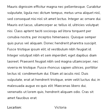
Mauris dignissim efficitur magna nec pellentesque. Curabitur
vulputate, ligula nec dictum tempus, metus urna aliquet nisl,
sed consequat nisi nisl sit amet lectus. Integer ac ornare dui.
Mauris est lacus, ullamcorper ac tellus id, ultricies volutpat
nisi. Class aptent taciti sociosqu ad litora torquent per
conubia nostra, per inceptos himenaeos. Quisque semper
quis purus vel aliquam. Donec hendrerit pharetra suscipit.
Fusce tristique ipsum elit, id vestibulum nibh feugiat id.
Integer volutpat nibh et sem imperdiet, eget dapibus diam
laoreet. Praesent feugiat nibh sed magna ullamcorper, nec
viverra mi tristique. Fusce rhoncus sapien ultrices, porttitor
lectus id, condimentum dui. Etiam at iaculis nisl. Duis
vulputate, erat at hendrerit tristique, enim velit luctus dui, in
malesuada augue ex quis elit. Maecenas libero dui,
venenatis ut lorem quis, hendrerit aliquam odio. Cras sit
amet faucibus erat.
Location:
Victoria