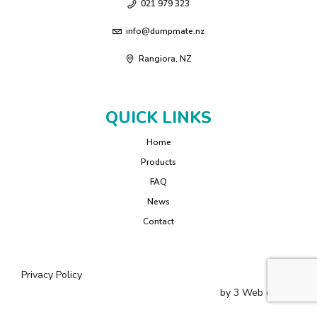
021 979 323
info@dumpmate.nz
Rangiora, NZ
QUICK LINKS
Home
Products
FAQ
News
Contact
Privacy Policy
by
3 Web
design