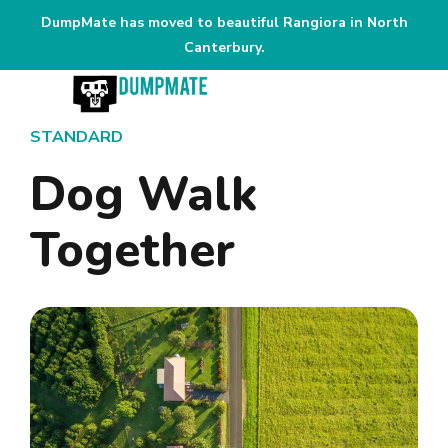
DumpMate has moved to beautiful Rangiora in North
Canterbury.
STANDARD
Dog Walk
Together