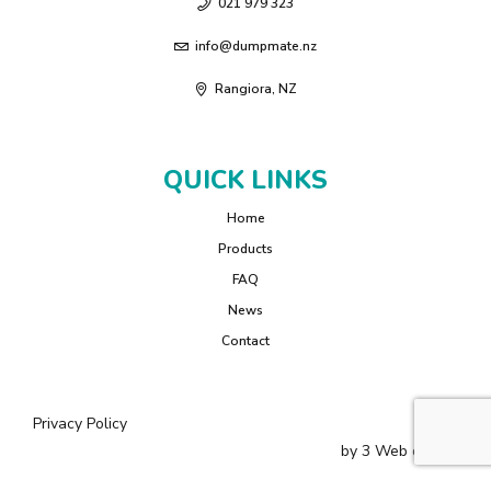
021 979 323
info@dumpmate.nz
Rangiora, NZ
QUICK LINKS
Home
Products
FAQ
News
Contact
Privacy Policy
by
3 Web
design